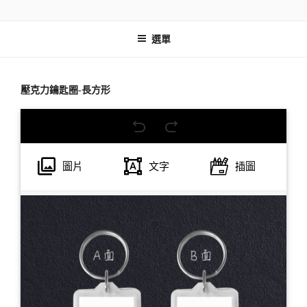
跳
巧繪網手創館線上編輯器
線上客製即時校稿 模擬設計
至
選單
主
要
內
容
壓克力鑰匙圈-長方形
圖片
文字
插圖