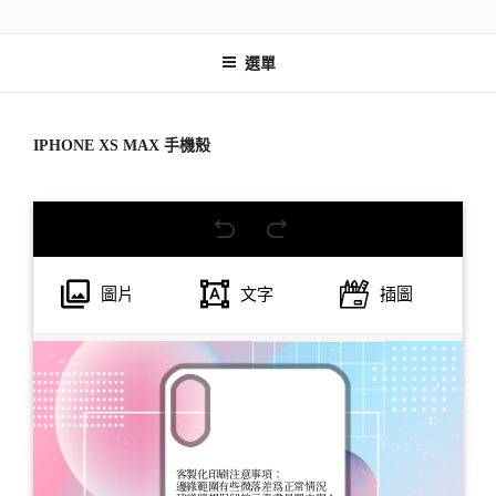
跳
巧繪網手創館線上編輯器
線上客製即時校稿 模擬設計
至
選單
主
要
內
容
IPHONE XS MAX 手機殼
圖片
文字
插圖