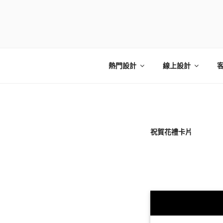
跳
至
主
巧繪網手創館
線上客製即時校稿 模擬設計
要
內
容
熱門設計
線上設計
祝賀花禮卡片